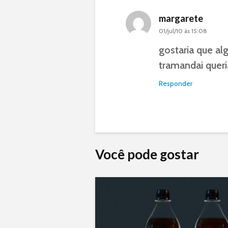
margarete
01/jul/10 às 15:08
gostaria que al
tramandai queri
Responder
Você pode gostar