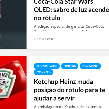
Coca-Cola Star Wars
OLED: sabre de luz acende
no rótulo
A edição especial de garrafas Coca-Cola
Star Wars, possuem sabres de luz nas cores
azul e vermelho que ficam iluminados
1 min para ler
graças à tecnologia OLED.
AÇÕES MKT/VIRAL
BRANDING
CRIATIVIDADE
EMBALAGEM
Ketchup Heinz muda
posição do rótulo para te
ajudar a servir
A embalagem de Ketchup Heinz tem o