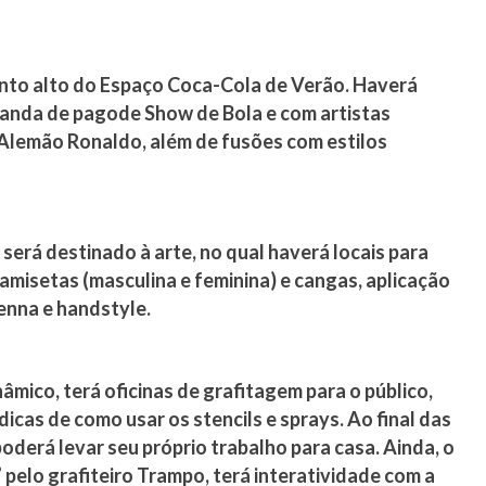
onto alto do Espaço Coca-Cola de Verão. Haverá
anda de pagode Show de Bola e com artistas
lemão Ronaldo, além de fusões com estilos
erá destinado à arte, no qual haverá locais para
misetas (masculina e feminina) e cangas, aplicação
enna e handstyle.
nâmico, terá oficinas de grafitagem para o público,
icas de como usar os stencils e sprays. Ao final das
poderá levar seu próprio trabalho para casa. Ainda, o
 pelo grafiteiro Trampo, terá interatividade com a