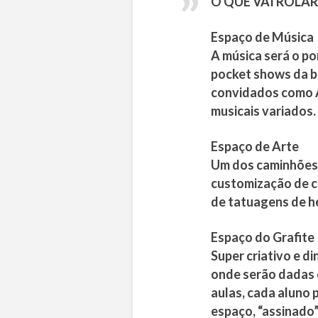
O QUE VAI ROLAR
Espaço de Música
A música será o p
pocket shows da b
convidados como A
musicais variados.
Espaço de Arte
Um dos caminhões s
customização de ca
de tatuagens de h
Espaço do Grafite
Super criativo e di
onde serão dadas d
aulas, cada aluno 
espaço, “assinado”