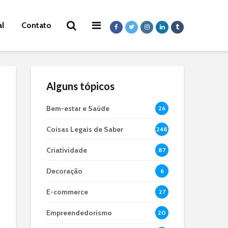
al
Contato
Alguns tópicos
Bem-estar e Saúde
26
Coisas Legais de Saber
248
Criatividade
87
Decoração
6
E-commerce
27
Empreendedorismo
20