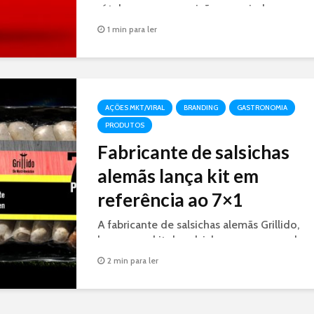
rótulo em nova posição para ajudar o
consumidor a servir a quantidade certa de
1 min para ler
ketchup.
AÇÕES MKT/VIRAL
BRANDING
GASTRONOMIA
PRODUTOS
Fabricante de salsichas
alemãs lança kit em
referência ao 7×1
A fabricante de salsichas alemãs Grillido,
lançou um kit de salsichas para a copa do
mundo com referência ao 7x1. 7 salsichas
2 min para ler
alemãs e 1 brasileira.