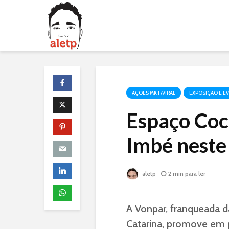
AÇÕES MKT/VIRAL
EXPOSIÇÃO E E
Espaço Coc
Imbé neste
aletp
2 min para ler
A Vonpar, franqueada d
Catarina, promove em p