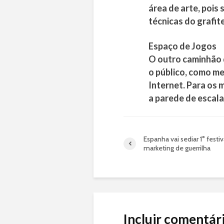
área de arte, pois
técnicas do grafite
Espaço de Jogos
O outro caminhão d
o público, como me
Internet. Para os 
a parede de escala
Espanha vai sediar 1° festiv
marketing de guerrilha
Incluir comentár