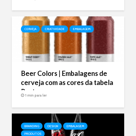
CERVEJA
CRIATIVIDADE
EMBALAGEM
Beer Colors | Embalagens de
cerveja com as cores da tabela
Pantone
1 min para ler
BRANDING
DESIGN
EMBALAGEM
PRODUTOS