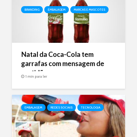
BRANDING
EMBALAGEM
MARCAS E MASCOTES
Natal da Coca-Cola tem
garrafas com mensagem de
gratidão
1 min para ler
EMBALAGEM
REDES SOCIAIS
TECNOLOGIA