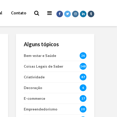
al
Contato
Alguns tópicos
Bem-estar e Saúde
26
Coisas Legais de Saber
248
Criatividade
87
Decoração
6
E-commerce
27
Empreendedorismo
20