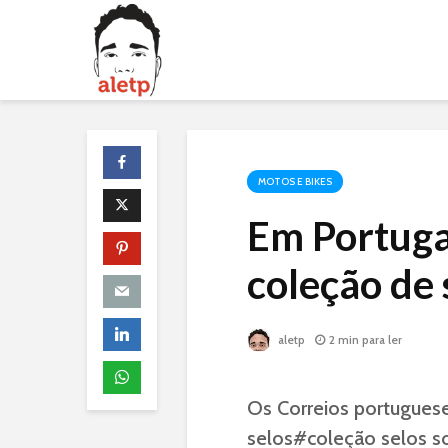
MOTOS E BIKES
Em Portugal
coleção de 
aletp
2 min para ler
Os Correios portugues
selos#coleção selos
so