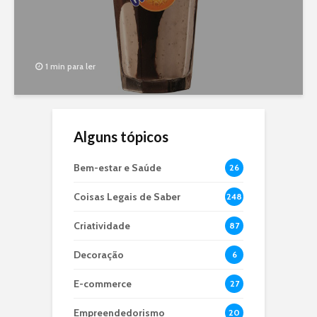
1 min para ler
Alguns tópicos
Bem-estar e Saúde
26
Coisas Legais de Saber
248
Criatividade
87
Decoração
6
E-commerce
27
Empreendedorismo
20