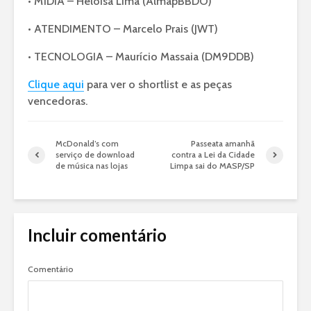
• MÍDIA – Heloisa Lima (AlmapBBDO)
• ATENDIMENTO – Marcelo Prais (JWT)
• TECNOLOGIA – Maurício Massaia (DM9DDB)
Clique aqui
para ver o shortlist e as peças
vencedoras.
McDonald’s com
Passeata amanhã
serviço de download
contra a Lei da Cidade
de música nas lojas
Limpa sai do MASP/SP
Incluir comentário
Comentário