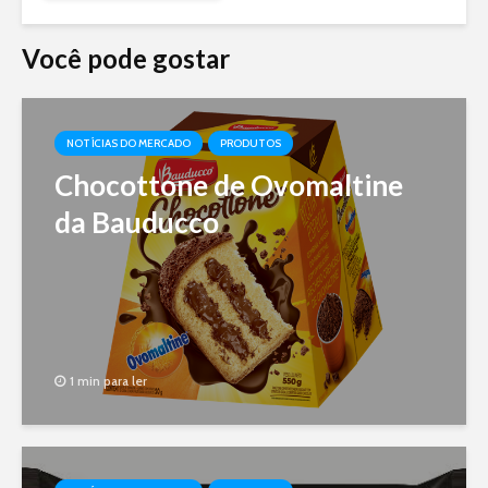
Você pode gostar
NOTÍCIAS DO MERCADO
PRODUTOS
Chocottone de Ovomaltine
da Bauducco
1 min para ler