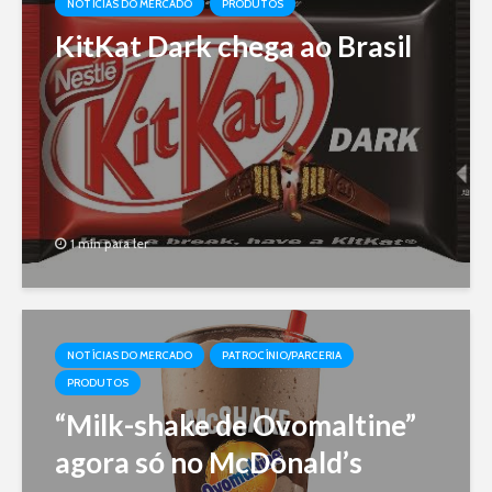
NOTÍCIAS DO MERCADO
PRODUTOS
KitKat Dark chega ao Brasil
1 min para ler
NOTÍCIAS DO MERCADO
PATROCÍNIO/PARCERIA
PRODUTOS
“Milk-shake de Ovomaltine”
agora só no McDonald’s