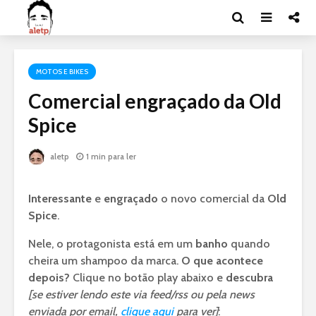
MOTOS E BIKES
Comercial engraçado da Old
Spice
aletp
1 min para ler
Interessante
e
engraçado
o novo comercial da
Old
Spice
.
Nele, o protagonista está em um
banho
quando
cheira um shampoo da marca.
O que acontece
depois?
Clique no botão play abaixo e
descubra
[se estiver lendo este via feed/rss ou pela news
enviada por email,
clique aqui
para ver]
: