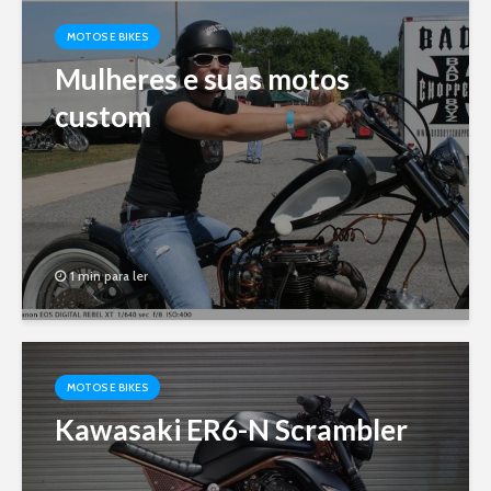
MOTOS E BIKES
Mulheres e suas motos
custom
1 min para ler
MOTOS E BIKES
Kawasaki ER6-N Scrambler