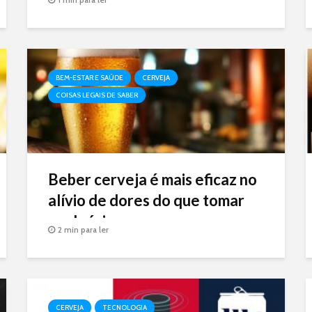
BEM-ESTAR E SAÚDE
CERVEJA
COISAS LEGAIS DE SABER
Beber cerveja é mais eficaz no
alívio de dores do que tomar
analgésicos
2 min para ler
CERVEJA
TECNOLOGIA