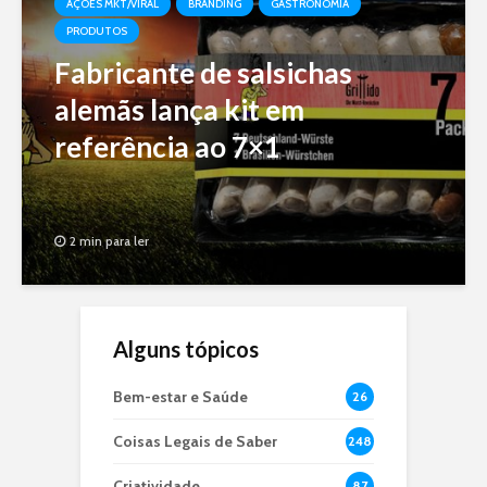
AÇÕES MKT/VIRAL
BRANDING
GASTRONOMIA
PRODUTOS
Fabricante de salsichas
alemãs lança kit em
referência ao 7×1
2 min para ler
Alguns tópicos
Bem-estar e Saúde
26
Coisas Legais de Saber
248
Criatividade
87