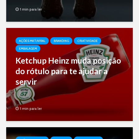
1 min para ler
AÇÕES MKT/VIRAL
BRANDING
CRIATIVIDADE
EMBALAGEM
Ketchup Heinz muda posição
do rótulo para te ajudar a
servir
1 min para ler