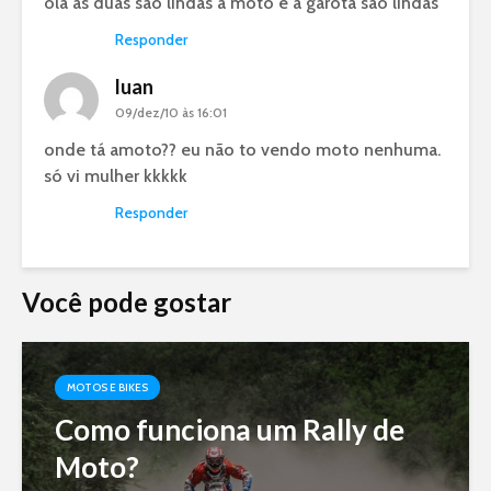
ola as duas sao lindas a moto e a garota sao lindas
Responder
luan
09/dez/10 às 16:01
onde tá amoto?? eu não to vendo moto nenhuma.
só vi mulher kkkkk
Responder
Você pode gostar
MOTOS E BIKES
Como funciona um Rally de
Moto?