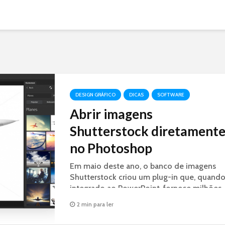
DESIGN GRÁFICO
DICAS
SOFTWARE
Abrir imagens
Shutterstock diretament
no Photoshop
Em maio deste ano, o banco de imagens
Shutterstock criou um plug-in que, quand
integrado ao PowerPoint, fornece milhões
de imagens de alta qualidade com o toqu
2 min para ler
de um botão. Agora, eles estendem essa
facilidade aos...