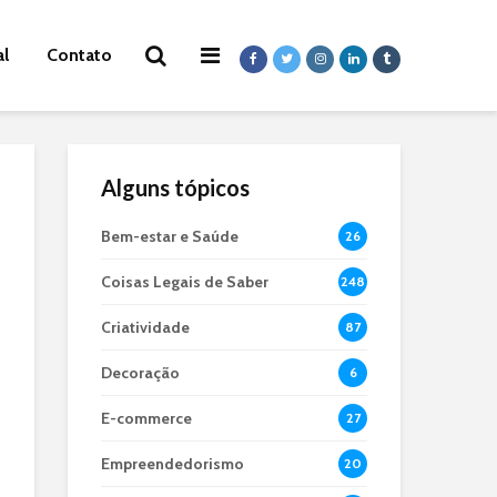
al
Contato
Alguns tópicos
Bem-estar e Saúde
26
Coisas Legais de Saber
248
Criatividade
87
Decoração
6
E-commerce
27
Empreendedorismo
20