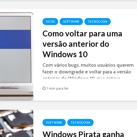
DICAS
SOFTWARE
TECNOLOGIA
Como voltar para uma
versão anterior do
Windows 10
Com vários bugs, muitos usuários querem
fazer o downgrade e voltar para a versão
anterior do Windows 10 que estava
instalada na máquina. Veja como fazer.
1 min para ler
SOFTWARE
TECNOLOGIA
Windows Pirata ganha