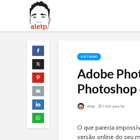
SOFTWARE
Adobe Phot
Photoshop 
aletp
1 min para ler
O que parecia impossív
versão online do seu m