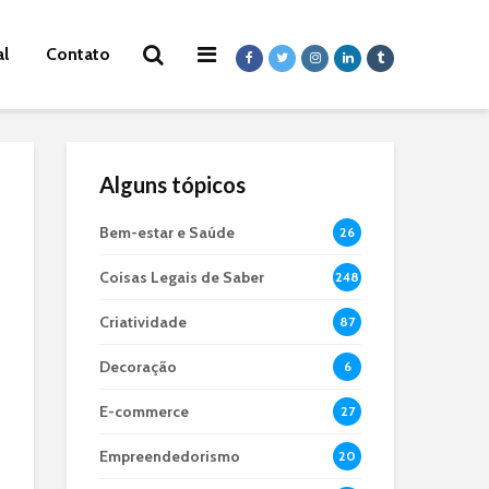
al
Contato
Alguns tópicos
Bem-estar e Saúde
26
Coisas Legais de Saber
248
Criatividade
87
Decoração
6
E-commerce
27
Empreendedorismo
20