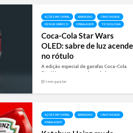
AÇÕES MKT/VIRAL
BRANDING
CRIATIVIDADE
DESIGN GRÁFICO
EMBALAGEM
TECNOLOGIA
Coca-Cola Star Wars
OLED: sabre de luz acende
no rótulo
A edição especial de garrafas Coca-Cola
Star Wars, possuem sabres de luz nas cores
azul e vermelho que ficam iluminados
1 min para ler
graças à tecnologia OLED.
AÇÕES MKT/VIRAL
BRANDING
CRIATIVIDADE
EMBALAGEM