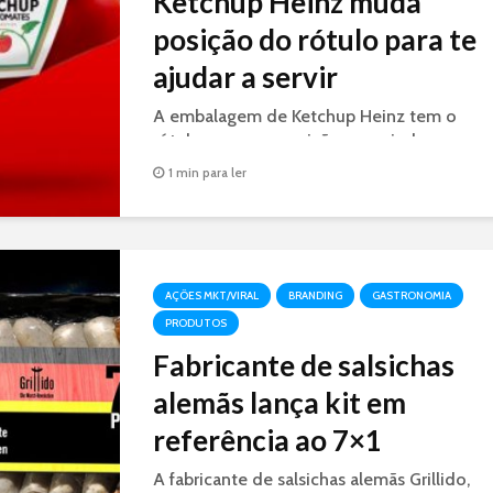
Ketchup Heinz muda
posição do rótulo para te
ajudar a servir
A embalagem de Ketchup Heinz tem o
rótulo em nova posição para ajudar o
consumidor a servir a quantidade certa de
1 min para ler
ketchup.
AÇÕES MKT/VIRAL
BRANDING
GASTRONOMIA
PRODUTOS
Fabricante de salsichas
alemãs lança kit em
referência ao 7×1
A fabricante de salsichas alemãs Grillido,