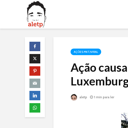
AÇÕES MKT/VIRAL
Ação causa
Luxembur
aletp
1 min para ler