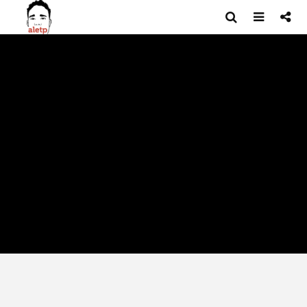
ESPORTES
FUTEBOL
OPINIÃO
O Jejum de 24 Anos: Por Que a
Seleção Brasileira Não Ganha
uma Copa Desde 2002?
Por que a Seleção não ganha Copa desde 2002? Veja a anatomia
do fracasso brasileiro, do oba-oba de 2006 à armadilha da
'Neymardependência'.
Incluir comentário
aletp
BEM-ESTAR E SAÚDE
CERVEJA
COISAS LEGAIS DE SABER
GASTRONOMIA