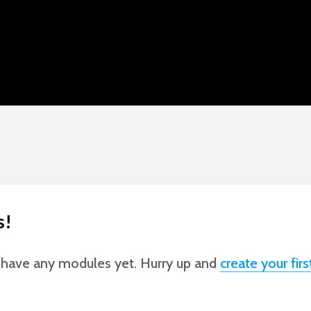
iro,
STRONOMIA
s!
e com
 have any modules yet. Hurry up and
create your fir