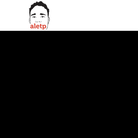
ESPORTES
FUTEBOL
OPINIÃO
O Jejum de 24 Anos:
Que a Seleção Brasil
Não Ganha uma Co
Desde 2002?
Por que a Seleção não ganha Copa desd