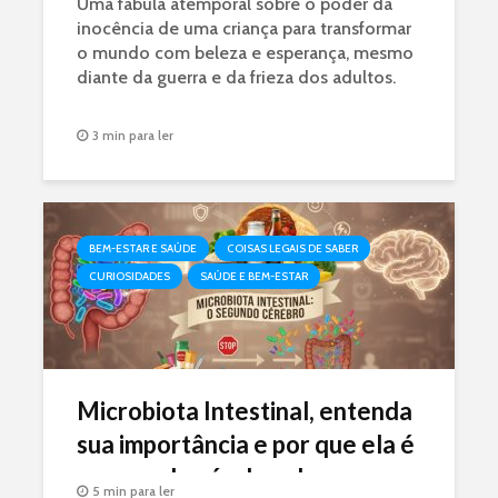
Uma fábula atemporal sobre o poder da
inocência de uma criança para transformar
o mundo com beleza e esperança, mesmo
diante da guerra e da frieza dos adultos.
3 min para ler
BEM-ESTAR E SAÚDE
COISAS LEGAIS DE SABER
CURIOSIDADES
SAÚDE E BEM-ESTAR
Microbiota Intestinal, entenda
sua importância e por que ela é
o segundo cérebro do seu
5 min para ler