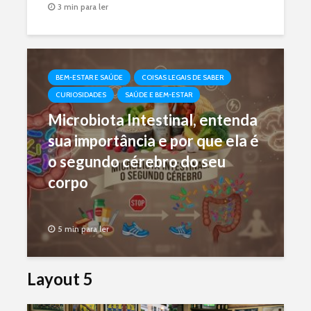
3 min para ler
BEM-ESTAR E SAÚDE
COISAS LEGAIS DE SABER
CURIOSIDADES
SAÚDE E BEM-ESTAR
Microbiota Intestinal, entenda
sua importância e por que ela é
o segundo cérebro do seu
corpo
5 min para ler
Layout 5