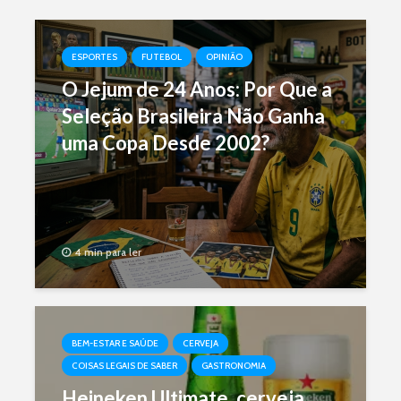
ESPORTES
FUTEBOL
OPINIÃO
O Jejum de 24 Anos: Por Que a
Seleção Brasileira Não Ganha
uma Copa Desde 2002?
4 min para ler
BEM-ESTAR E SAÚDE
CERVEJA
COISAS LEGAIS DE SABER
GASTRONOMIA
Heineken Ultimate, cerveja