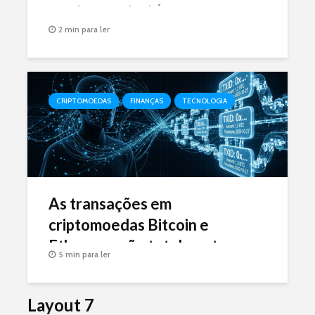
uma decisão judicial. É GOLPE.
2 min para ler
CRIPTOMOEDAS
FINANÇAS
TECNOLOGIA
As transações em
criptomoedas Bitcoin e
Ethereum são totalmente
5 min para ler
rastreáveis (ou não)?
Layout 7