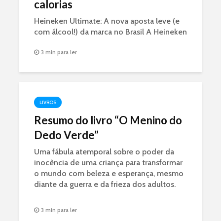
calorias
Heineken Ultimate: A nova aposta leve (e
com álcool!) da marca no Brasil A Heineken
acabou de lançar nesta segunda-feira (18) a
3 min para ler
Heineken Ultimate. A novidade é sem
glúten, tem 30% menos calorias (só 97
kcal por long...
LIVROS
Resumo do livro “O Menino do
Dedo Verde”
Uma fábula atemporal sobre o poder da
inocência de uma criança para transformar
o mundo com beleza e esperança, mesmo
diante da guerra e da frieza dos adultos.
3 min para ler