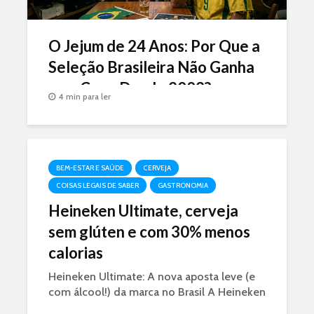
O Jejum de 24 Anos: Por Que a
Seleção Brasileira Não Ganha
uma Copa Desde 2002?
4 min para ler
BEM-ESTAR E SAÚDE
CERVEJA
COISAS LEGAIS DE SABER
GASTRONOMIA
Heineken Ultimate, cerveja
sem glúten e com 30% menos
calorias
Heineken Ultimate: A nova aposta leve (e
com álcool!) da marca no Brasil A Heineken
acabou de lançar nesta segunda-feira (18) a