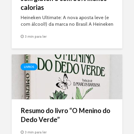
calorias
Heineken Ultimate: A nova aposta leve (e
com álcool!) da marca no Brasil A Heineken
acabou de lançar nesta segunda-feira (18) a
3 min para ler
Heineken Ultimate. A novidade é sem
glúten, tem 30% menos calorias (só 97
kcal por long...
LIVROS
Resumo do livro “O Menino do
Dedo Verde”
3 min para ler