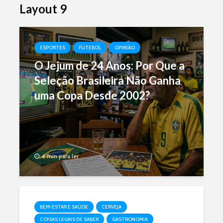
Layout 9
ESPORTES
FUTEBOL
OPINIÃO
O Jejum de 24 Anos: Por Que a
Seleção Brasileira Não Ganha
uma Copa Desde 2002?
4 min para ler
BEM-ESTAR E SAÚDE
CERVEJA
COISAS LEGAIS DE SABER
GASTRONOMIA