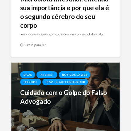
sua importância e por que ela é
o segundo cérebro do seu
corpo
Microrganismos no intestino: moldando
sua saúde do cérebro ao sistema
5 min para ler
imunológico.
DICAS
INTERNET
NOTÍCIAS DA WEB
OFFTOPIC
RESPEITO AO CONSUMIDOR
Cuidado com o Golpe do Falso
Advogado