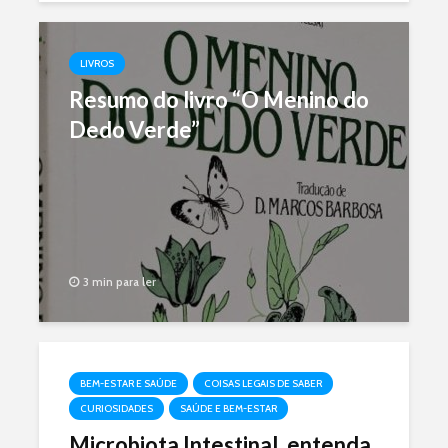
kcal por long...
LIVROS
Resumo do livro “O Menino do
Dedo Verde”
3 min para ler
BEM-ESTAR E SAÚDE
COISAS LEGAIS DE SABER
CURIOSIDADES
SAÚDE E BEM-ESTAR
Microbiota Intestinal, entenda