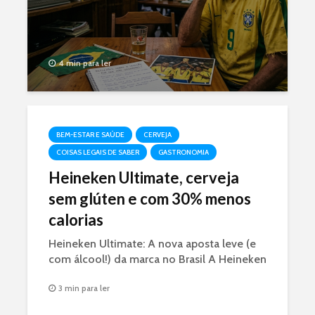
4 min para ler
BEM-ESTAR E SAÚDE
CERVEJA
COISAS LEGAIS DE SABER
GASTRONOMIA
Heineken Ultimate, cerveja
sem glúten e com 30% menos
calorias
Heineken Ultimate: A nova aposta leve (e
com álcool!) da marca no Brasil A Heineken
acabou de lançar nesta segunda-feira (18) a
3 min para ler
Heineken Ultimate. A novidade é sem
glúten, tem 30% menos calorias (só 97