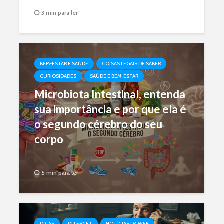
3 min para ler
BEM-ESTAR E SAÚDE
COISAS LEGAIS DE SABER
CURIOSIDADES
SAÚDE E BEM-ESTAR
Microbiota Intestinal, entenda
sua importância e por que ela é
o segundo cérebro do seu
corpo
5 min para ler
DICAS
INTERNET
NOTÍCIAS DA WEB