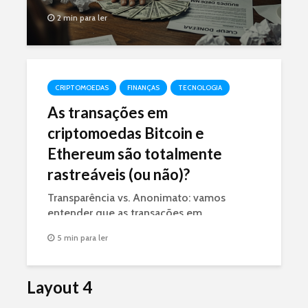
2 min para ler
CRIPTOMOEDAS
FINANÇAS
TECNOLOGIA
As transações em
criptomoedas Bitcoin e
Ethereum são totalmente
rastreáveis (ou não)?
Transparência vs. Anonimato: vamos
entender que as transações em
criptomoedas são públicas, portanto,
5 min para ler
rastreáveis, mas as identidades podem ser
mantidas em segredo.
Layout 4