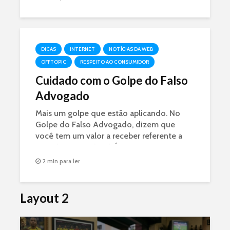
corpo
DICAS
INTERNET
NOTÍCIAS DA WEB
OFFTOPIC
RESPEITO AO CONSUMIDOR
Cuidado com o Golpe do Falso
Advogado
Mais um golpe que estão aplicando. No
Golpe do Falso Advogado, dizem que
você tem um valor a receber referente a
uma decisão judicial. É GOLPE.
2 min para ler
Layout 2