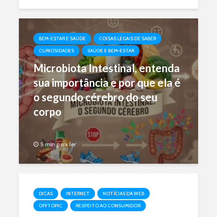
BEM-ESTAR E SAÚDE
COISAS LEGAIS DE SABER
CURIOSIDADES
SAÚDE E BEM-ESTAR
Microbiota Intestinal, entenda
sua importância e por que ela é
o segundo cérebro do seu
corpo
5 min para ler
DICAS
INTERNET
NOTÍCIAS DA WEB
OFFTOPIC
RESPEITO AO CONSUMIDOR