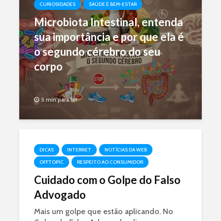
CURIOSIDADES
SAÚDE E BEM-ESTAR
Microbiota Intestinal, entenda
sua importância e por que ela é
o segundo cérebro do seu
corpo
5 min para ler
DICAS
INTERNET
NOTÍCIAS DA WEB
OFFTOPIC
RESPEITO AO CONSUMIDOR
Cuidado com o Golpe do Falso
Advogado
Mais um golpe que estão aplicando. No