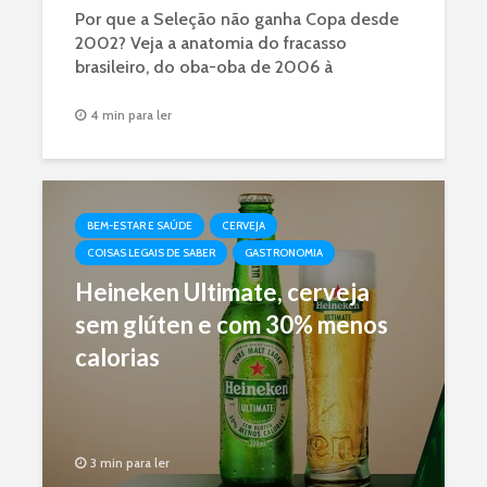
Por que a Seleção não ganha Copa desde
2002? Veja a anatomia do fracasso
brasileiro, do oba-oba de 2006 à
armadilha da 'Neymardependência'.
4 min para ler
BEM-ESTAR E SAÚDE
CERVEJA
COISAS LEGAIS DE SABER
GASTRONOMIA
Heineken Ultimate, cerveja
sem glúten e com 30% menos
calorias
3 min para ler