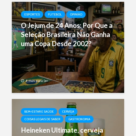
ESPORTES
FUTEBOL
OPINIÃO
O Jejum de 24 Anos: Por Que a
Seleção Brasileira Não Ganha
uma Copa Desde 2002?
4 min para ler
BEM-ESTAR E SAÚDE
CERVEJA
COISAS LEGAIS DE SABER
GASTRONOMIA
Heineken Ultimate, cerveja