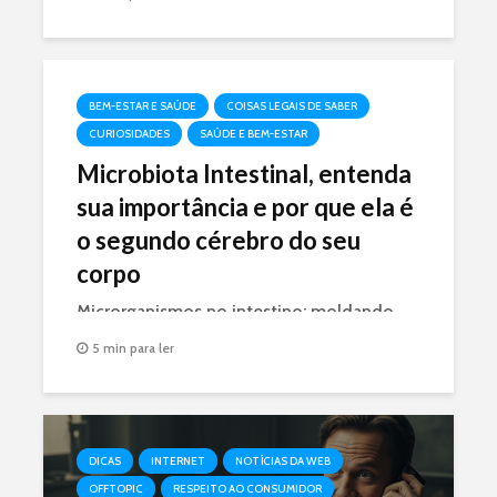
BEM-ESTAR E SAÚDE
COISAS LEGAIS DE SABER
CURIOSIDADES
SAÚDE E BEM-ESTAR
Microbiota Intestinal, entenda
sua importância e por que ela é
o segundo cérebro do seu
corpo
Microrganismos no intestino: moldando
sua saúde do cérebro ao sistema
5 min para ler
imunológico.
DICAS
INTERNET
NOTÍCIAS DA WEB
OFFTOPIC
RESPEITO AO CONSUMIDOR