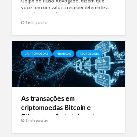
Golpe do Falso Advogado, dizem que
você tem um valor a receber referente a
uma decisão judicial. É GOLPE.
2 min para ler
CRIPTOMOEDAS
FINANÇAS
TECNOLOGIA
As transações em
criptomoedas Bitcoin e
Ethereum são totalmente
5 min para ler
rastreáveis (ou não)?