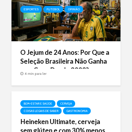
ESPORTES
FUTEBOL
OPINIÃO
O Jejum de 24 Anos: Por Que a
Seleção Brasileira Não Ganha
uma Copa Desde 2002?
4 min para ler
BEM-ESTAR E SAÚDE
CERVEJA
COISAS LEGAIS DE SABER
GASTRONOMIA
Heineken Ultimate, cerveja
sem glúten e com 30% menos