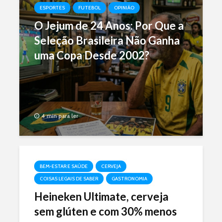
ESPORTES
FUTEBOL
OPINIÃO
O Jejum de 24 Anos: Por Que a
Seleção Brasileira Não Ganha
uma Copa Desde 2002?
4 min para ler
BEM-ESTAR E SAÚDE
CERVEJA
COISAS LEGAIS DE SABER
GASTRONOMIA
Heineken Ultimate, cerveja
sem glúten e com 30% menos