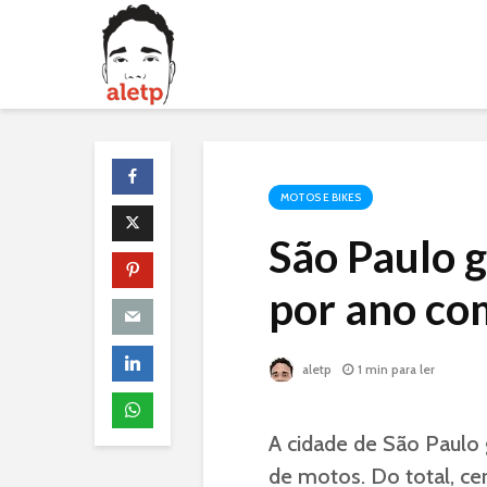
MOTOS E BIKES
São Paulo 
por ano co
aletp
1 min para ler
A cidade de São Paulo
de motos. Do total, ce