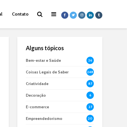
al
Contato
Alguns tópicos
Bem-estar e Saúde
26
Coisas Legais de Saber
248
Criatividade
87
Decoração
6
E-commerce
27
Empreendedorismo
20