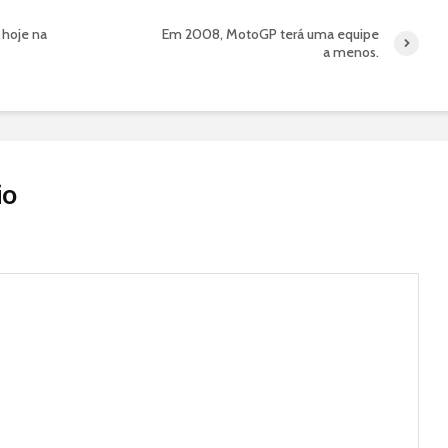
 hoje na
Em 2008, MotoGP terá uma equipe
a menos.
io