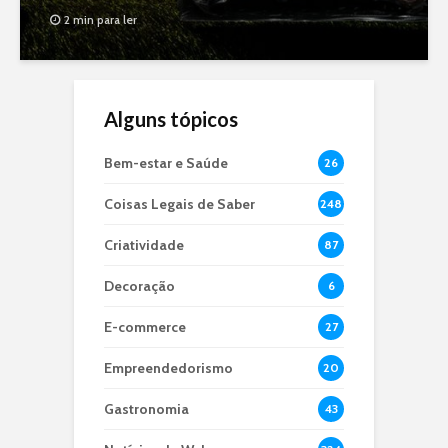
2 min para ler
Alguns tópicos
Bem-estar e Saúde
26
Coisas Legais de Saber
248
Criatividade
87
Decoração
6
E-commerce
27
Empreendedorismo
20
Gastronomia
43