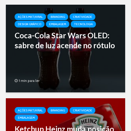
AÇÕES MKT/VIRAL
BRANDING
CRIATIVIDADE
DESIGN GRÁFICO
EMBALAGEM
TECNOLOGIA
Coca-Cola Star Wars OLED:
sabre de luz acende no rótulo
1 min para ler
AÇÕES MKT/VIRAL
BRANDING
CRIATIVIDADE
EMBALAGEM
Ketchup Heinz muda posição