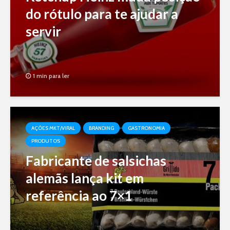
do rótulo para te ajudar a
servir
1 min para ler
AÇÕES MKT/VIRAL
BRANDING
GASTRONOMIA
PRODUTOS
Fabricante de salsichas
alemãs lança kit em
referência ao 7×1