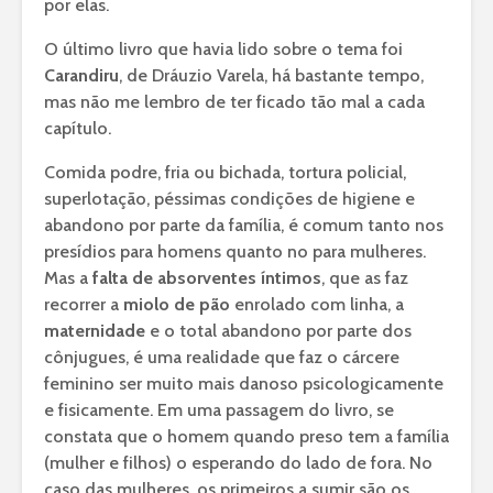
por elas.
O último livro que havia lido sobre o tema foi
Carandiru
, de Dráuzio Varela, há bastante tempo,
mas não me lembro de ter ficado tão mal a cada
capítulo.
Comida podre, fria ou bichada, tortura policial,
superlotação, péssimas condições de higiene e
abandono por parte da família, é comum tanto nos
presídios para homens quanto no para mulheres.
Mas a
falta de absorventes íntimos
, que as faz
recorrer a
miolo de pão
enrolado com linha, a
maternidade
e o total abandono por parte dos
cônjugues, é uma realidade que faz o cárcere
feminino ser muito mais danoso psicologicamente
e fisicamente. Em uma passagem do livro, se
constata que o homem quando preso tem a família
(mulher e filhos) o esperando do lado de fora. No
caso das mulheres, os primeiros a sumir são os