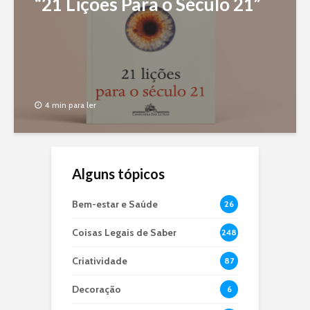
“21 Lições Para o Século 21”
4 min para ler
Alguns tópicos
Bem-estar e Saúde
26
Coisas Legais de Saber
248
Criatividade
87
Decoração
6