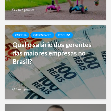
2 min para ler
CARREIRA
CURIOSIDADES
PESQUISA
Qual o salário dos gerentes
das maiores empresas no
Brasil?
3 min para ler