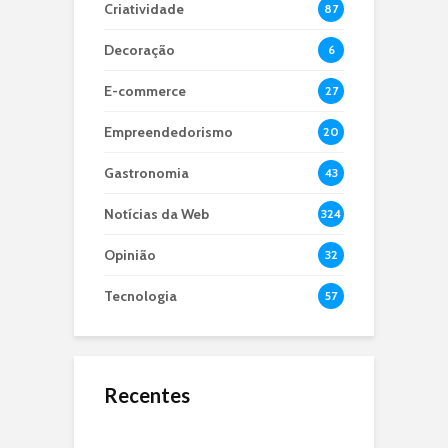
Criatividade
87
Decoração
6
E-commerce
27
Empreendedorismo
20
Gastronomia
43
Notícias da Web
324
Opinião
32
Tecnologia
57
Recentes
O Jejum de 24 Anos:
Microbiota Intestinal,
O que é dApps?