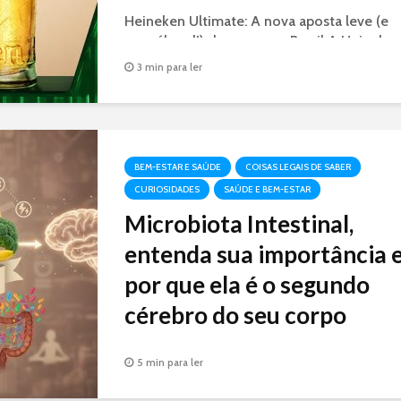
Heineken Ultimate: A nova aposta leve (e
com álcool!) da marca no Brasil A Heineke
acabou de lançar nesta segunda-feira (18) a
3 min para ler
Heineken Ultimate. A novidade é sem
glúten, tem 30% menos calorias (só 97 kca
por long...
BEM-ESTAR E SAÚDE
COISAS LEGAIS DE SABER
CURIOSIDADES
SAÚDE E BEM-ESTAR
Microbiota Intestinal,
entenda sua importância 
por que ela é o segundo
cérebro do seu corpo
Microrganismos no intestino: moldando su
5 min para ler
saúde do cérebro ao sistema imunológico.