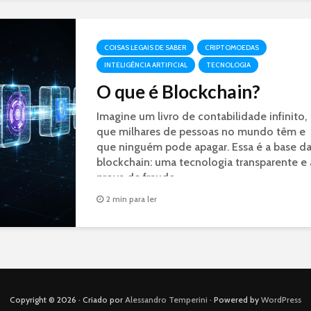
COISAS LEGAIS DE SABER
CRIPTOMOEDAS
INTELIGÊNCIA ARTIFICIAL
TECNOLOGIA
O que é Blockchain?
Imagine um livro de contabilidade infinito,
que milhares de pessoas no mundo têm e
que ninguém pode apagar. Essa é a base d
blockchain: uma tecnologia transparente e 
prova de fraude.
2 min para ler
Copyright © 2026 · Criado por
Alessandro Temperini
· Powered by
WordPress