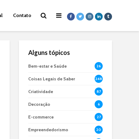
al
Contato
Alguns tópicos
Bem-estar e Saúde
26
Coisas Legais de Saber
248
Criatividade
87
Decoração
6
E-commerce
27
Empreendedorismo
20