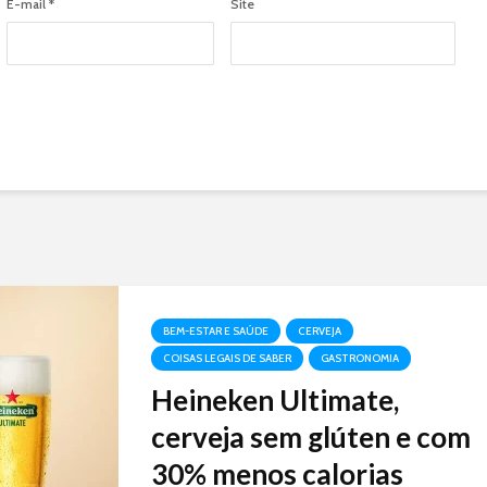
E-mail
*
Site
BEM-ESTAR E SAÚDE
CERVEJA
COISAS LEGAIS DE SABER
GASTRONOMIA
Heineken Ultimate,
cerveja sem glúten e com
30% menos calorias