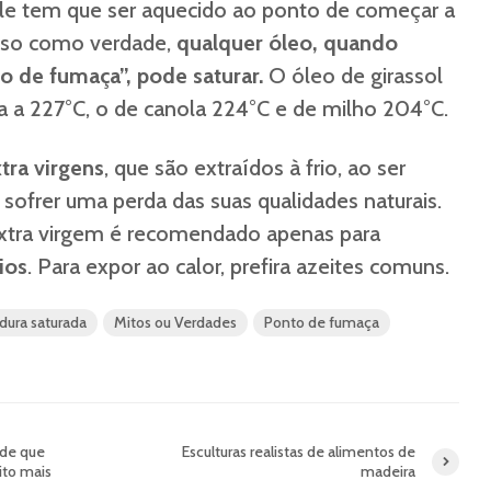
ele tem que ser aquecido ao ponto de começar a
isso como verdade,
qualquer óleo, quando
o de fumaça”, pode saturar.
O óleo de girassol
 a 227°C, o de canola 224°C e de milho 204°C.
tra virgens
, que são extraídos à frio, ao ser
sofrer uma perda das suas qualidades naturais.
extra virgem é recomendado apenas para
ios
. Para expor ao calor, prefira azeites comuns.
dura saturada
Mitos ou Verdades
Ponto de fumaça
ide que
Esculturas realistas de alimentos de
ito mais
madeira