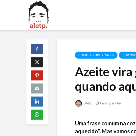
COISAS LEGAIS DE SABER
CURIOSI
Azeite vira
quando aq
aletp
1 min para ler
Uma frase comum na cozi
aquecido”. Mas vamos co