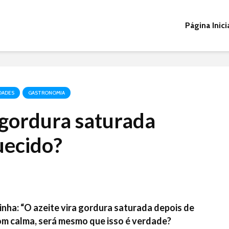
Página Inici
DADES
GASTRONOMIA
 gordura saturada
uecido?
nha: “O azeite vira gordura saturada depois de
m calma, será mesmo que isso é verdade?