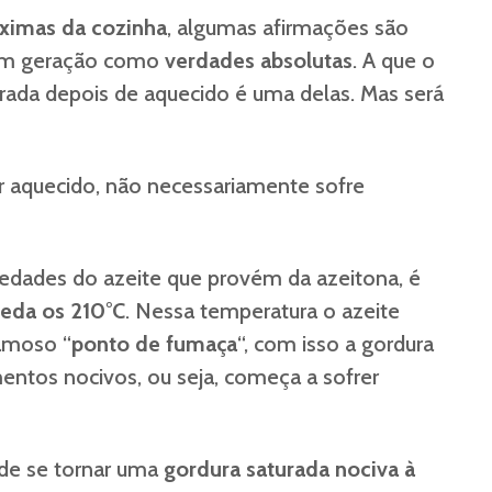
ximas da cozinha
, algumas afirmações são
em geração como
verdades absolutas
. A que o
turada depois de aquecido é uma delas. Mas será
er aquecido, não necessariamente sofre
riedades do azeite que provém da azeitona, é
ceda os 210°C
. Nessa temperatura o azeite
amoso “
ponto de fumaça
“, com isso a gordura
tos nocivos, ou seja, começa a sofrer
ode se tornar uma
gordura saturada nociva à