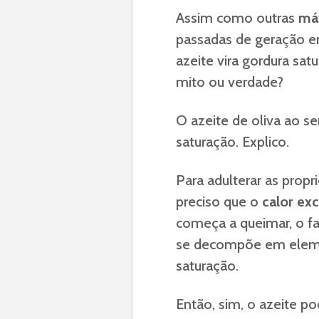
Assim como outras
má
passadas de geração 
azeite vira gordura sa
mito ou verdade?
O azeite de oliva ao s
saturação. Explico.
Para adulterar as prop
preciso que o
calor ex
começa a queimar, o f
se decompõe em elemen
saturação.
Então, sim, o azeite p