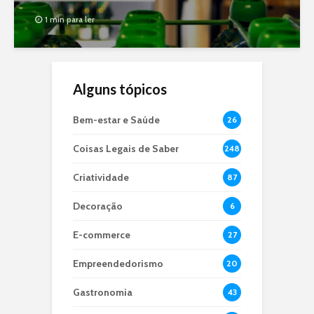
1 min para ler
Alguns tópicos
Bem-estar e Saúde
26
Coisas Legais de Saber
248
Criatividade
87
Decoração
6
E-commerce
27
Empreendedorismo
20
Gastronomia
43