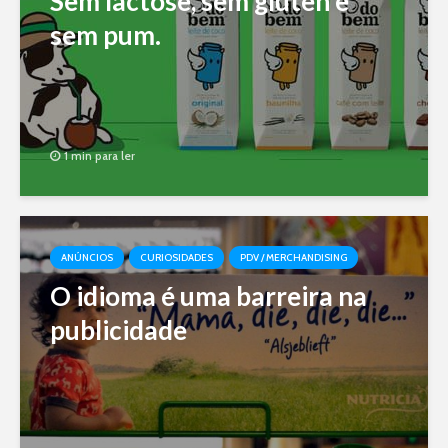
Sem lactose, sem glúten e
sem pum.
1 min para ler
ANÚNCIOS
CURIOSIDADES
PDV / MERCHANDISING
O idioma é uma barreira na
publicidade